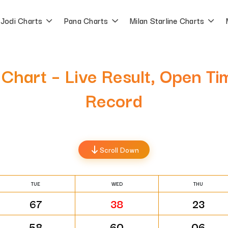
Jodi Charts
Pana Charts
Milan Starline Charts
Chart – Live Result, Open Tim
Record
Scroll Down
TUE
WED
THU
67
38
23
58
60
06