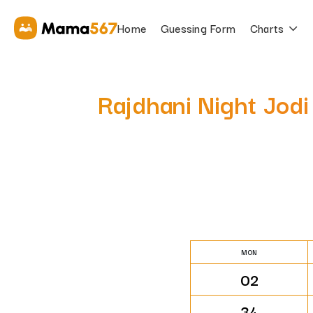
Home
Guessing Form
Charts
Rajdhani Night Jodi 
MON
02
34