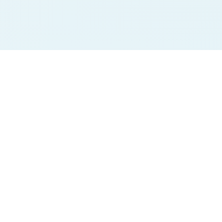
Jodi Charts
Pana Charts
SURYA MORNING
SURYA MORNING
BALAJI MORNING
BALAJI MORNING
SRIDEVI
SRIDEVI
TIME BAZAR
TIME BAZAR
MADHUR DAY
MADHUR DAY
MILAN DAY
MILAN DAY
RAJDHANI DAY
RAJDHANI DAY